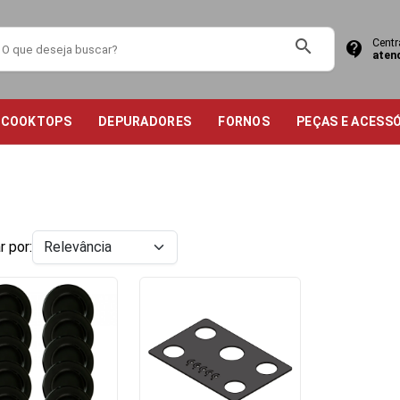
search
Centr
contact_support
aten
COOKTOPS
DEPURADORES
FORNOS
PEÇAS E ACESS
r por: