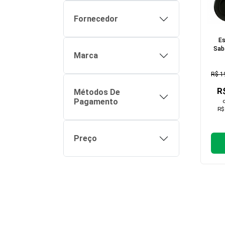
Fornecedor
E
Sab
Marca
Co
R$ 1
R
Métodos De
Pagamento
R$
Preço