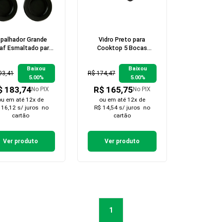
spalhador Grande
Vidro Preto para
af Esmaltado para
Cooktop 5 Bocas
oktop - 10 peças
Nardelli
Baixou
Baixou
93,41
R$ 174,47
5.00%
5.00%
$ 183,74
R$ 165,75
No PIX
No PIX
ou em
até 12x de
ou em
até 12x de
 16,12 s/ juros
no
R$ 14,54 s/ juros
no
cartão
cartão
Ver produto
Ver produto
1