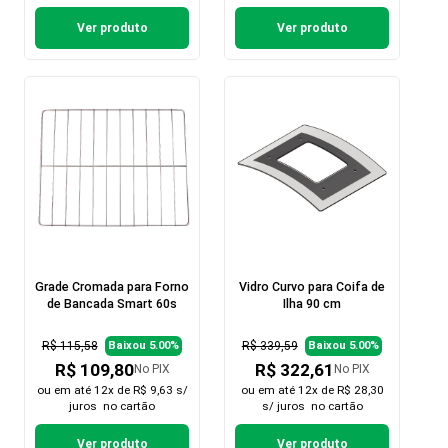
Ver produto
Ver produto
Grade Cromada para Forno
Vidro Curvo para Coifa de
de Bancada Smart 60s
Ilha 90 cm
R$ 115,58
R$ 339,59
Baixou 5.00%
Baixou 5.00%
R$ 109,80
R$ 322,61
No PIX
No PIX
ou em
até 12x de R$ 9,63 s/
ou em
até 12x de R$ 28,30
juros
no cartão
s/ juros
no cartão
Ver produto
Ver produto