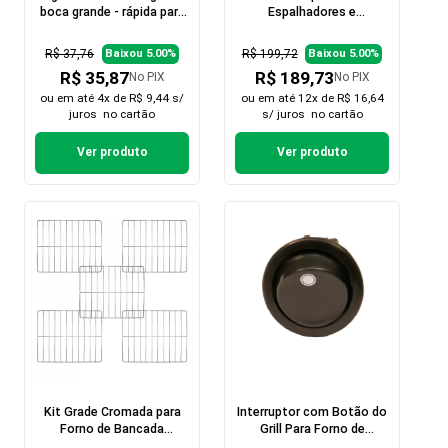
boca grande - rápida para
Espalhadores e
Cooktop
Queimadores Sabaf para
Cooktop de 5 Bocas
R$ 37,76
R$ 199,72
Baixou 5.00%
Baixou 5.00%
R$ 35,87
R$ 189,73
No PIX
No PIX
ou em
até 4x de R$ 9,44 s/
ou em
até 12x de R$ 16,64
juros
no cartão
s/ juros
no cartão
Ver produto
Ver produto
Kit Grade Cromada para
Interruptor com Botão do
Forno de Bancada
Grill Para Forno de
Smart60s - 5 peças
Bancada Smart 60s