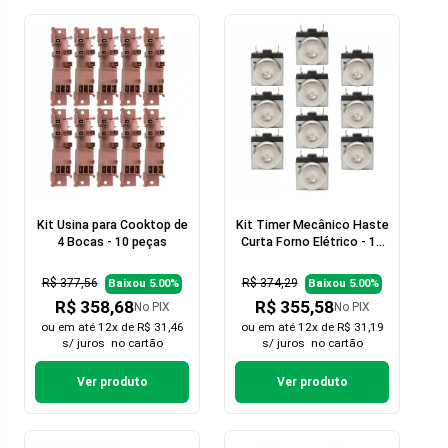
Kit Usina para Cooktop de
Kit Timer Mecânico Haste
4 Bocas - 10 peças
Curta Forno Elétrico - 10
peças
R$ 377,56
R$ 374,29
Baixou 5.00%
Baixou 5.00%
R$ 358,68
R$ 355,58
No PIX
No PIX
ou em
até 12x de R$ 31,46
ou em
até 12x de R$ 31,19
s/ juros
no cartão
s/ juros
no cartão
Ver produto
Ver produto