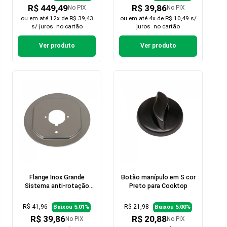
R$ 449,49
R$ 39,86
No PIX
No PIX
ou em
até 12x de R$ 39,43
ou em
até 4x de R$ 10,49 s/
s/ juros
no cartão
juros
no cartão
Ver produto
Ver produto
Flange Inox Grande
Botão manípulo em S cor
Sistema anti-rotação
Preto para Cooktop
para Cooktop
R$ 41,96
R$ 21,98
Baixou 5.01%
Baixou 5.00%
R$ 39,86
R$ 20,88
No PIX
No PIX