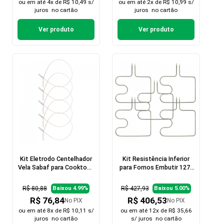
ou em
até 4x de R$ 10,49 s/
ou em
até 2x de R$ 10,99 s/
juros
no cartão
juros
no cartão
Ver produto
Ver produto
Kit Eletrodo Centelhador
Kit Resistência Inferior
Vela Sabaf para Cooktop -
para Fornos Embutir 127v
5 peças
- 5 peças
R$ 80,88
R$ 427,93
Baixou 4.99%
Baixou 5.00%
R$ 76,84
R$ 406,53
No PIX
No PIX
ou em
até 8x de R$ 10,11 s/
ou em
até 12x de R$ 35,66
juros
no cartão
s/ juros
no cartão