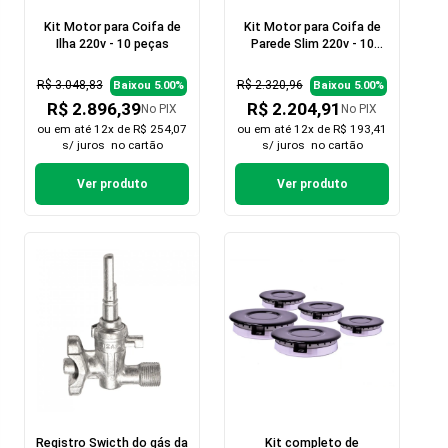
Kit Motor para Coifa de
Kit Motor para Coifa de
Ilha 220v - 10 peças
Parede Slim 220v - 10
peças
R$ 3.048,83
R$ 2.320,96
Baixou 5.00%
Baixou 5.00%
R$ 2.896,39
R$ 2.204,91
No PIX
No PIX
ou em
até 12x de R$ 254,07
ou em
até 12x de R$ 193,41
s/ juros
no cartão
s/ juros
no cartão
Ver produto
Ver produto
Registro Swicth do gás da
Kit completo de