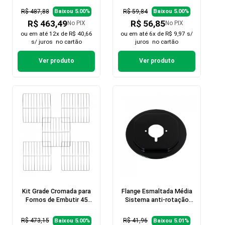
R$ 487,88
R$ 59,84
Baixou 5.00%
Baixou 5.00%
R$ 463,49
R$ 56,85
No PIX
No PIX
ou em
até 12x de R$ 40,66
ou em
até 6x de R$ 9,97 s/
s/ juros
no cartão
juros
no cartão
Ver produto
Ver produto
Kit Grade Cromada para
Flange Esmaltada Média
Fornos de Embutir 45
Sistema anti-rotação
Litros - 5 peças
para Cooktop
R$ 473,15
R$ 41,96
Baixou 5.00%
Baixou 5.01%