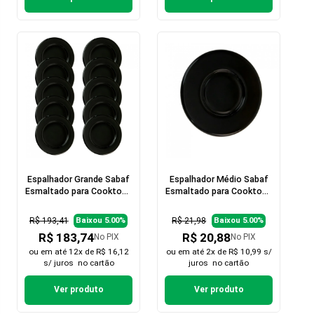
Espalhador Grande Sabaf
Espalhador Médio Sabaf
Esmaltado para Cooktop -
Esmaltado para Cooktop -
10 peças
1 peça
R$ 193,41
R$ 21,98
Baixou 5.00%
Baixou 5.00%
R$ 183,74
R$ 20,88
No PIX
No PIX
ou em
até 12x de R$ 16,12
ou em
até 2x de R$ 10,99 s/
s/ juros
no cartão
juros
no cartão
Ver produto
Ver produto