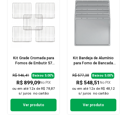
Kit Grade Cromada para
Kit Bandeja de Alumínio
Fornos de Embutir 57
para Forno de Bancada
Litros - 5 peças
60L 5 Peças
R$ 946,41
R$ 577,38
Baixou 5.00%
Baixou 5.00%
R$ 899,09
R$ 548,51
No PIX
No PIX
ou em
até 12x de R$ 78,87
ou em
até 12x de R$ 48,12
s/ juros
no cartão
s/ juros
no cartão
Ver produto
Ver produto