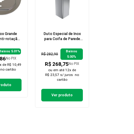
nox Grande
Duto Especial de Inox
nti-rotação
para Coifa de Parede
Cooktop
Slim  1 metro de altura
Baixou 5.01%
Baixou
R$ 282,90
5.00%
,86
No PIX
R$ 268,75
No PIX
x de R$ 10,49
no cartão
ou em
até 12x de
R$ 23,57 s/ juros
no
cartão
roduto
Ver produto