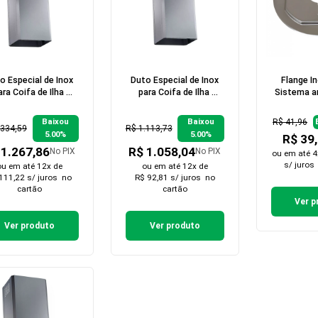
o Especial de Inox
Duto Especial de Inox
Flange I
ara Coifa de Ilha 
para Coifa de Ilha 
Sistema a
ltura 2,00 a 2,20
Altura 1,60 a 1,80
para 
metros
metros
R$ 41,96
Baixou
Baixou
.334,59
R$ 1.113,73
5.00%
5.00%
R$ 39
 1.267,86
R$ 1.058,04
No PIX
No PIX
ou em
até 4
s/ juros
ou em
até 12x de
ou em
até 12x de
111,22 s/ juros
no
R$ 92,81 s/ juros
no
cartão
cartão
Ver p
Ver produto
Ver produto