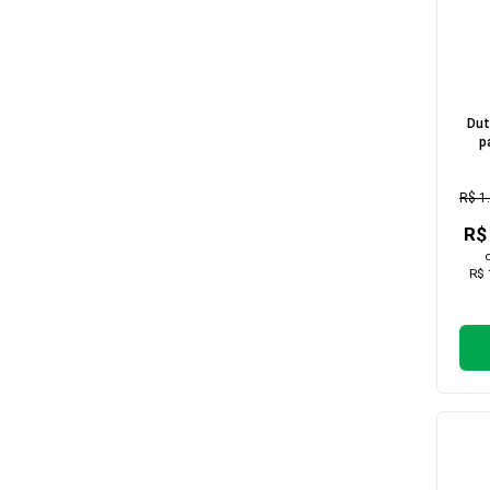
Dut
p
A
R$ 1
R$
R$ 