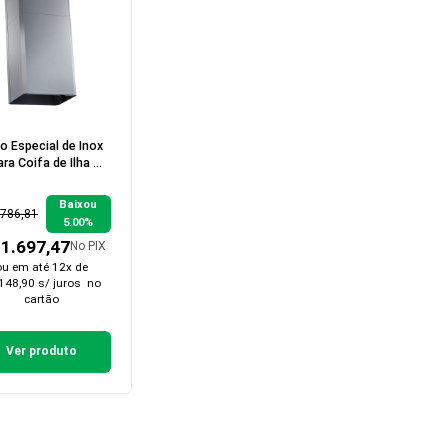
o Especial de Inox
ara Coifa de Ilha 
ltura 2,30 a 3,00
metros
Baixou
.786,81
5.00%
 1.697,47
No PIX
ou em
até 12x de
148,90 s/ juros
no
cartão
Ver produto