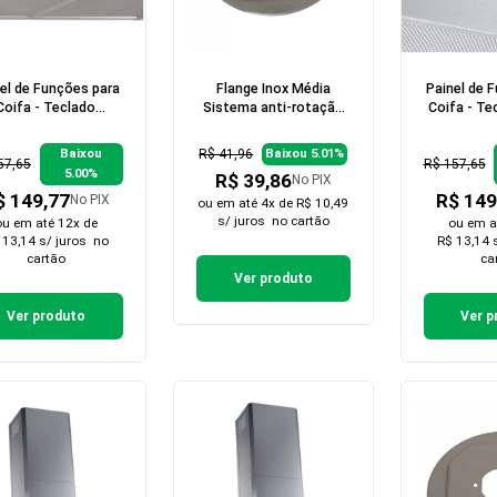
el de Funções para
Flange Inox Média
Painel de 
Coifa - Teclado
Sistema anti-rotação
Coifa - Te
Mecânico
para Cooktop
Easy
R$ 41,96
Baixou
Baixou 5.01%
57,65
R$ 157,65
5.00%
R$ 39,86
No PIX
$ 149,77
R$ 149
No PIX
ou em
até 4x de R$ 10,49
s/ juros
no cartão
ou em
até 12x de
ou em
a
 13,14 s/ juros
no
R$ 13,14 
cartão
ca
Ver produto
Ver produto
Ver p