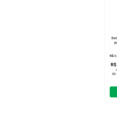
Dut
p
A
R$ 1
R$
R$ 