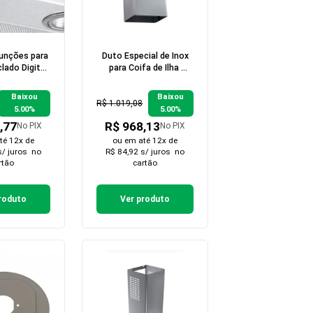
Funções para
Duto Especial de Inox
clado Digital
para Coifa de Ilha 
 Touch
Altura 1,40 a 1,60
metros
Baixou
Baixou
R$ 1.019,08
5.00%
5.00%
,77
R$ 968,13
No PIX
No PIX
té 12x de
ou em
até 12x de
s/ juros
no
R$ 84,92 s/ juros
no
rtão
cartão
roduto
Ver produto