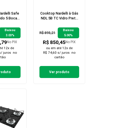
rdelli Safe
Cooktop Nardelli à Gás
ido 5 Bocas
NDL 5B TC Vidro Preto
Gas
Flange Esmaltada
Baixou
Baixou
R$ 895,21
3.03%
5.00%
,79
R$ 850,45
No PIX
No PIX
té 12x de
ou em
até 12x de
s/ juros
no
R$ 74,60 s/ juros
no
rtão
cartão
roduto
Ver produto