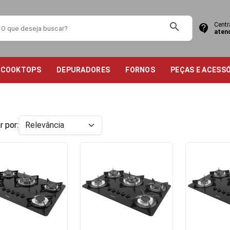
search
Centr
contact_support
aten
COOKTOPS
DEPURADORES
FORNOS
PEÇAS E ACESS
r por: