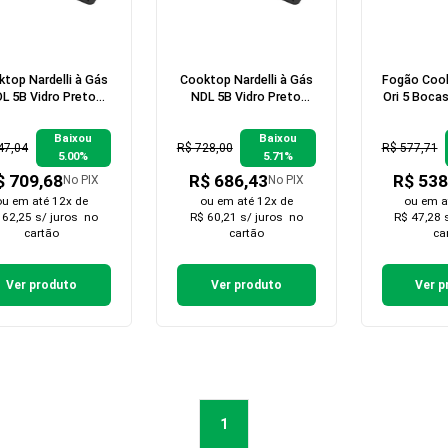
top Nardelli à Gás
Cooktop Nardelli à Gás
Fogão Cook
L 5B Vidro Preto
NDL 5B Vidro Preto
Ori 5 Bocas
lange Esmaltada
Flange Inox
Baixou
Baixou
47,04
R$ 728,00
R$ 577,71
5.00%
5.71%
$ 709,68
R$ 686,43
R$ 538
No PIX
No PIX
ou em
até 12x de
ou em
até 12x de
ou em
a
 62,25 s/ juros
no
R$ 60,21 s/ juros
no
R$ 47,28 
cartão
cartão
ca
Ver produto
Ver produto
Ver p
1