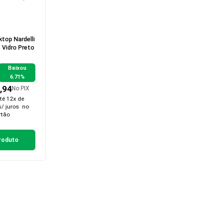
top Nardelli
 Vidro Preto
Baixou
6.71%
,94
No PIX
té 12x de
s/ juros
no
rtão
roduto