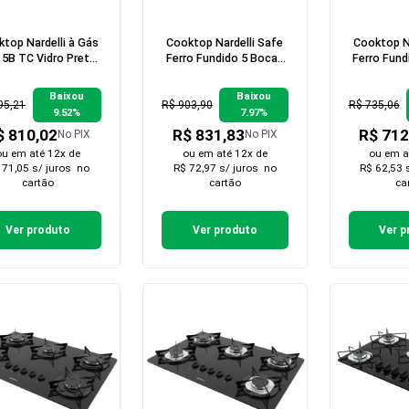
top Nardelli à Gás
Cooktop Nardelli Safe
Cooktop Na
 5B TC Vidro Preto
Ferro Fundido 5 Bocas
Ferro Fund
Flange Inox
Tripla Chama GLP
a 
Baixou
Baixou
95,21
R$ 903,90
R$ 735,06
9.52%
7.97%
$ 810,02
R$ 831,83
R$ 712
No PIX
No PIX
ou em
até 12x de
ou em
até 12x de
ou em
a
 71,05 s/ juros
no
R$ 72,97 s/ juros
no
R$ 62,53 
cartão
cartão
ca
Ver produto
Ver produto
Ver p