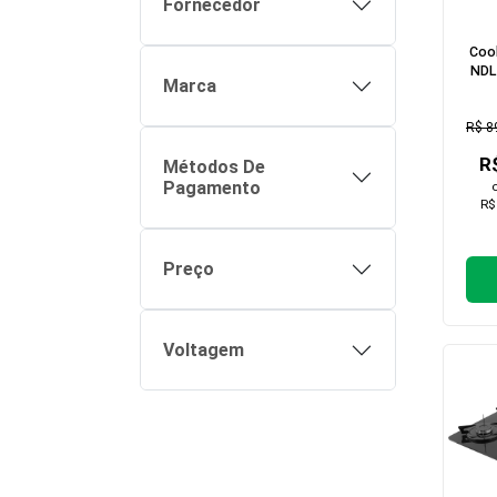
Fornecedor
Cook
NDL
Marca
R$ 8
R
Métodos De
Pagamento
R$
Preço
Voltagem