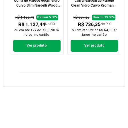
Coifa de Parede 60cm Vidro
Coifa Nardelli de Parede
Curvo Slim Nardelli Wood
Clean Vidro Curvo Kromanox
com Nogueira
90cm
R$ 1.186,78
R$ 957,25
Baixou 5.00%
Baixou 23.08%
R$ 1.127,44
R$ 736,35
No PIX
No PIX
ou em
até 12x de R$ 98,90 s/
ou em
até 12x de R$ 64,59 s/
juros
no cartão
juros
no cartão
Ver produto
Ver produto