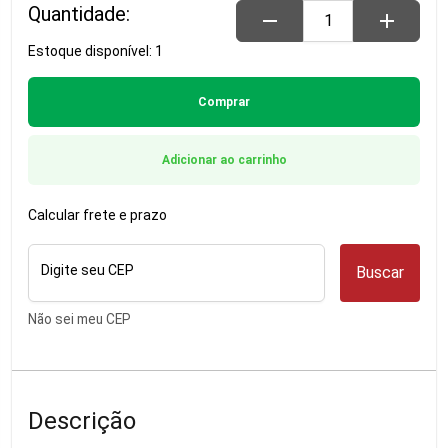
Quantidade:
remove
add
Estoque disponível: 1
Comprar
Adicionar ao carrinho
Calcular frete e prazo
Digite seu CEP
Buscar
Não sei meu CEP
Descrição