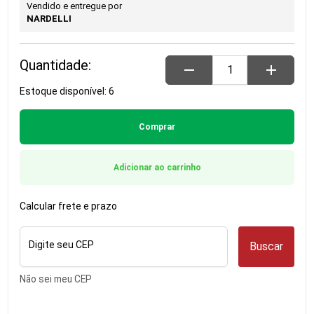
Vendido e entregue por
NARDELLI
Quantidade:
remove
add
Estoque disponível: 6
Comprar
Adicionar ao carrinho
Calcular frete e prazo
Digite seu CEP
Buscar
Não sei meu CEP