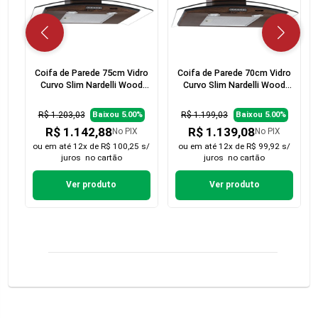
Coifa de Parede 75cm Vidro
Coifa de Parede 70cm Vidro
Curvo Slim Nardelli Wood
Curvo Slim Nardelli Wood
com Nogueira
com Nogueira
R$ 1.203,03
R$ 1.199,03
Baixou 5.00%
Baixou 5.00%
R$ 1.142,88
R$ 1.139,08
No PIX
No PIX
ou em
até 12x de R$ 100,25 s/
ou em
até 12x de R$ 99,92 s/
juros
no cartão
juros
no cartão
Ver produto
Ver produto