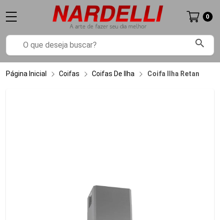
0
search
Página Inicial
Coifas
Coifas De Ilha
Coifa Ilha Retangular