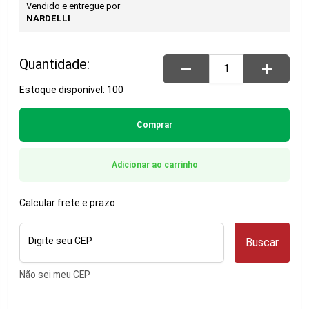
Vendido e entregue por
NARDELLI
Quantidade:
remove
add
Estoque disponível: 100
Comprar
Adicionar ao carrinho
Calcular frete e prazo
Digite seu CEP
Buscar
Não sei meu CEP