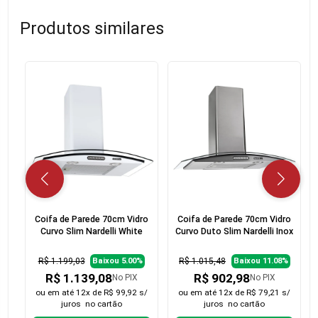
Produtos similares
Coifa de Parede 70cm Vidro
Coifa de Parede 70cm Vidro
Curvo Slim Nardelli White
Curvo Duto Slim Nardelli Inox
R$ 1.199,03
R$ 1.015,48
Baixou 5.00%
Baixou 11.08%
R$ 1.139,08
R$ 902,98
No PIX
No PIX
ou em
até 12x de R$ 99,92 s/
ou em
até 12x de R$ 79,21 s/
juros
no cartão
juros
no cartão