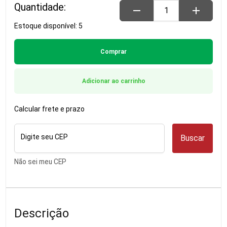
Quantidade:
remove
add
Estoque disponível: 5
Comprar
Adicionar ao carrinho
Calcular frete e prazo
Digite seu CEP
Buscar
Não sei meu CEP
Descrição