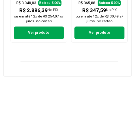
R$ 3.048,83
R$ 365,88
Baixou 5.00%
Baixou 5.00%
R$ 2.896,39
R$ 347,59
No PIX
No PIX
ou em
até 12x de R$ 254,07 s/
ou em
até 12x de R$ 30,49 s/
juros
no cartão
juros
no cartão
Ver produto
Ver produto