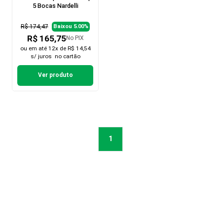
5 Bocas Nardelli
R$ 174,47
Baixou 5.00%
R$ 165,75
No PIX
ou em
até 12x de R$ 14,54
s/ juros
no cartão
Ver produto
1