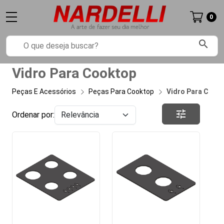
0
search
Vidro Para Cooktop
Peças E Acessórios
Peças Para Cooktop
Vidro Para Cook
tune
Ordenar por: