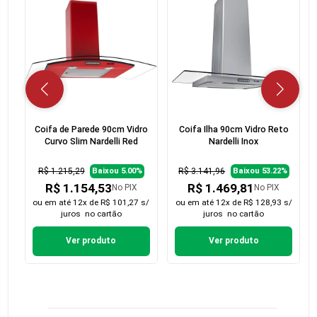
Coifa de Parede 90cm Vidro
Coifa Ilha 90cm Vidro Reto
Curvo Slim Nardelli Red
Nardelli Inox
R$ 1.215,29
R$ 3.141,96
Baixou 5.00%
Baixou 53.22%
R$ 1.154,53
R$ 1.469,81
No PIX
No PIX
ou em
até 12x de R$ 101,27 s/
ou em
até 12x de R$ 128,93 s/
juros
no cartão
juros
no cartão
Ver produto
Ver produto