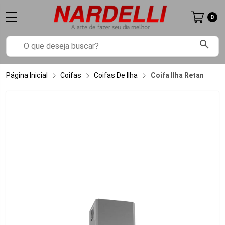
0
search
Página Inicial
Coifas
Coifas De Ilha
Coifa Ilha Retangular