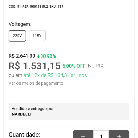
CÓD: 91
REF: 50011815.2
SKU: 187
Voltagem:
110V
220V
R$ 2.641,30
38.98%
R$ 1.531,15
No PIX
5.00% OFF
ou em
até 12x de R$ 134,31 s/ juros
Ver os meios de pagamento
Vendido e entregue por
NARDELLI
Quantidade:
remove
add