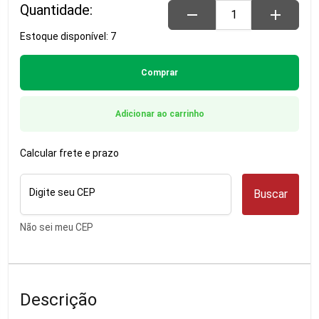
Quantidade:
remove
add
Estoque disponível: 7
Comprar
Adicionar ao carrinho
Calcular frete e prazo
Digite seu CEP
Buscar
Não sei meu CEP
Descrição