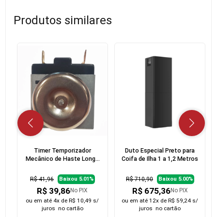
Produtos similares
Timer Temporizador
Duto Especial Preto para
Mecânico de Haste Longa
Coifa de Ilha 1 a 1,2 Metros
para Forno Elétrico  120
Minutos
R$ 41,96
R$ 710,90
Baixou 5.01%
Baixou 5.00%
R$ 39,86
R$ 675,36
No PIX
No PIX
ou em
até 4x de R$ 10,49 s/
ou em
até 12x de R$ 59,24 s/
juros
no cartão
juros
no cartão